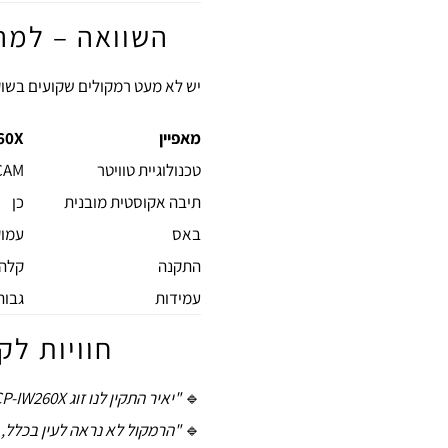
השוואה – למה לבחור 
יש לא מעט רמקולים שקועים בשוק, אבל ה־CP-IW260X מצ
מאפיין
60X
טכנולוגיית טוויטר
C-CAM י
תיבה אקוסטית מובנית
כן
באס
עמוק
התקנה
קלה,
עמידות
גבוה
חוויות לקוח
🔹
"יאיר התקין לנו זוג CP-IW260X בסלון – פשוט מדהים."
🔹
"הרמקול לא נראה לעין בכלל,