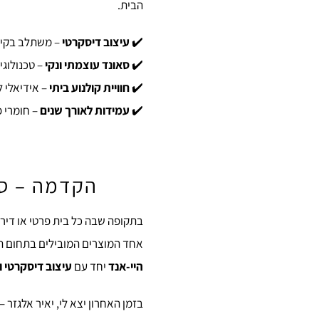
הבית.
✔️
עיצוב דיסקרטי
– משתלב בקיר
✔️
סאונד עוצמתי ונקי
– טכנולוגיית C-CAM המפורסמת של Audio
✔️
חוויית קולנוע ביתי
– אידיאלי ל
✔️
עמידות לאורך שנים
– חומרי פ
הקדמה – סאונד
בתקופה שבה כל בית פרטי או דירה 
אחד המוצרים המובילים בתחום ה
היי-אנד
יחד עם
עיצוב דיסקרטי ו
בזמן האחרון יצא לי, יאיר אלגזר – Custom Pro, להתקין את הדגם הזה אצל לקוח, והתגובות מדברות בעד עצמן