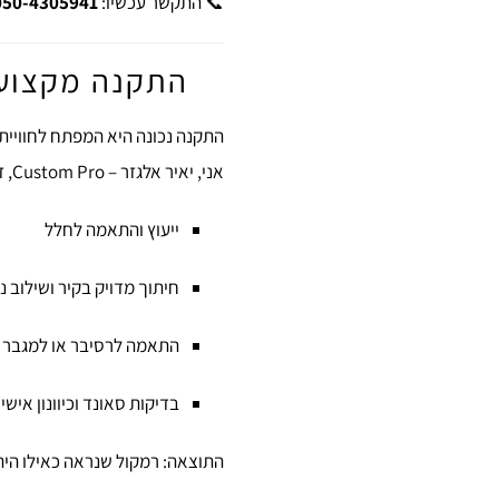
📞 התקשר עכשיו:
050-4305941
התקנה מקצועית
התקנה נכונה היא המפתח לחוויי
אני, יאיר אלגזר – Custom Pro, דואג לכל פרט:
ייעוץ והתאמה לחלל
חיתוך מדויק בקיר ושילוב נ
התאמה לרסיבר או למגבר 
בדיקות סאונד וכיוונון אישי
התוצאה: רמקול שנראה כאילו היה