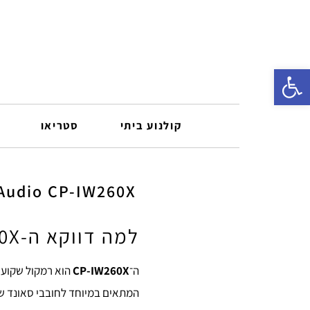
פתח סרגל נגישות
קולנוע ביתי
סטריאו
Monitor Audio CP-IW260X – רמקול שקוע יוקרתי 
למה דווקא ה-CP-IW260X?
ה־
CP-IW260X
הוא רמקול שקוע
המתאים במיוחד לחובבי סאונד שמ