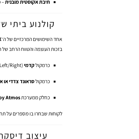
תיבת אקוסטית מובנית
– מ
קולנוע ביתי ש
אחד השימושים המרכזיים של ה־
X
בזכות העוצמה והטווח הרחב של ה
כרמקול
קדמי
(Left/Right) במערכת 5.1 או 7.1.
כרמקול
סראונד צדדי או אח
כחלק ממערכת
by Atmos
לקוחות שבחרו בו מספרים על תחו
עיצוב דיסקרטי 