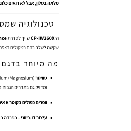
מלאה בסלון, אבל לא רואים כלום
טכנולוגיה שמסת
ה־
CP-IW260X
שייך לסדרת
nce
שקשה לשלב בהם רמקולים רצפתיי
מה מיוחד בדגם 
טוויטר C-CAM
ומדויק גם בתדרים הגבוהים
וופרים כפולים בקוטר 6 אינץ'
עיצוב דו-כיווני
– הפרדה ברו