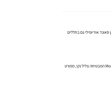
ת פתרון סאונד אודיופילי גם בחללים
(Ceramic-Coated Aluminium/Magnesium) – טכנולוגיה בלעדית של Monitor Audio המבטיחה צליל נקי, מפורט