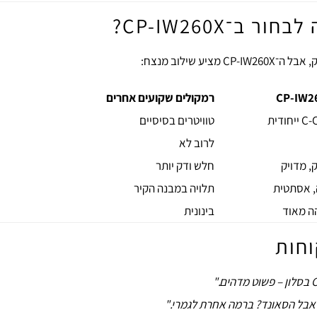
ב־CP-IW260X?
יע שילוב מנצח:
CP-IW2
רמקולים שקועים אחרים
יחודית
טוויטרים בסיסיים
לרוב לא
, מדויק
חלש ודק יותר
 אסתטית
תלויה במבנה הקיר
ה מאוד
בינונית
ות
 אבל הסאונד? ברמה אחרת לגמרי."