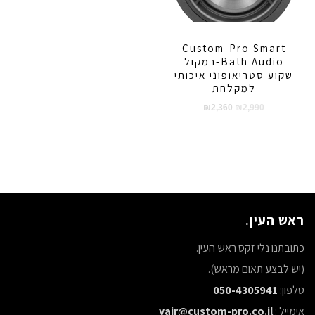
Custom-Pro Smart
Bath Audio-רמקול
שקוע סטריאופוני איכותי
למקלחת
המחיר
המחיר
₪
2,360
₪
2,990
המקורי
הנוכחי
היה:
הוא:
₪2,360.
₪2,990.
ראש העין.
כתובתנו נלי זקס ראש העין.
(יש לבצע תאום מראש).
טלפון:
050-4305941
אימייל :
yair@custom-pro.co.il