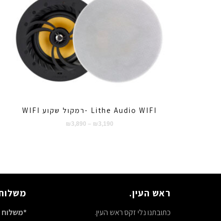
Lithe Audio WIFI -רמקול שקוע WIFI
טווח
₪
3,890
–
₪
3,190
מחירים:
עד
ראש העין.
משלוח 
כתובתנו נלי זקס ראש העין.
*משלוח ח