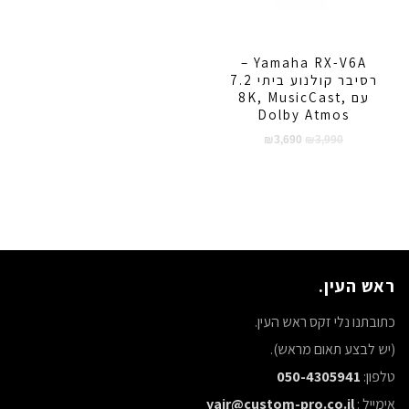
Yamaha RX-V6A –
רסיבר קולנוע ביתי 7.2
עם 8K, MusicCast,
Dolby Atmos
המחיר
המחיר
₪
3,690
₪
3,990
המקורי
הנוכחי
היה:
הוא:
₪3,690.
₪3,990.
ראש העין.
כתובתנו נלי זקס ראש העין.
(יש לבצע תאום מראש).
טלפון:
050-4305941
אימייל :
yair@custom-pro.co.il