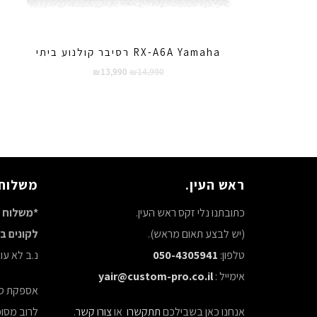
RX-A6A Yamaha רסיבר קולנוע ביתי
המחיר
המחיר
₪
13,990
₪
14,990
המקורי
הנוכחי
היה:
הוא:
₪13,990.
₪14,990.
ראש העין.
משלוח 
כתובתנו נלי זקס ראש העין.
*משלוח ח
(יש לבצע תאום מראש).
לקונים באתר 
טלפון:
050-4305941
נ.ב לא ע
אימייל :
yair@custom-pro.co.il
אספקת סחורה ע
אנחנו כאן בשבילכם
תתקשרו
או
צורו קשר
.
לרוב מסופ