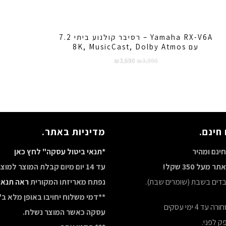
Yamaha RX-V6A – רסיבר קולנוע ביתי 7.2
עם 8K, MusicCast, Dolby Atmos
המחיר
המחיר
₪
3,690
₪
3,990
המקורי
הנוכחי
היה:
הוא:
₪3,690.
₪3,990.
חינם.
מדיניות באתר.
ינם ומהיר
*תנאי ביטול עסקה" לחץ כאן
מעל 350 שקל!
עד 14 יום מיום קבלת המוצר למו
ובדים בשבת (שומרים שבת).
נפתח מאריזתו המקורית
ראה תנאי
**דמי משלוח יחויבו באופן מלא ב"
ד 4 ימי עסקים
עסקה כאשר המוצר נשלח.
ק לפני.