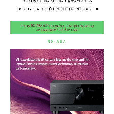
ההאזנה ומאפשר סאונד מציאותי וטבעי ביותר
יציאות PREOUT FRONT לחיבור הגברה חיצונית
קנה עכשיו כאן רסיבר קולנוע ביתי RX-A6A 9.2 ערוצים
מוגברים 3 אזורי שמע מוגברים.
RX-A6A