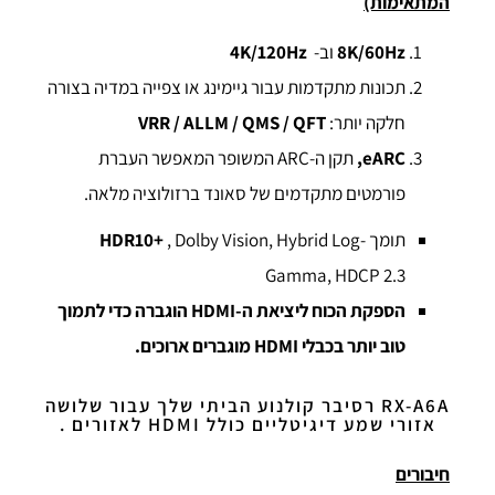
המתאימות)
8K/60Hz
וב-
4K/120Hz
תכונות מתקדמות עבור גיימינג או צפייה במדיה בצורה
חלקה יותר:
VRR / ALLM / QMS / QFT
eARC
,
תקן ה-ARC המשופר המאפשר העברת
פורמטים מתקדמים של סאונד ברזולוציה מלאה.
תומך
, Dolby Vision, Hybrid Log-
HDR10+
Gamma, HDCP 2.3
הספקת הכוח ליציאת ה-
HDMI
הוגברה כדי לתמוך
טוב יותר בכבלי
HDMI
מוגברים ארוכים.
RX-A6A רסיבר קולנוע הביתי שלך עבור שלושה
אזורי שמע דיגיטליים כולל HDMI לאזורים .
חיבורים