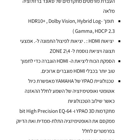
העברת פורמטים מתקדמים של סאונד ברזולוציה
מלאה
תומך HDR10+ , Dolby Vision, Hybrid Log-
Gamma, HDCP 2.3 )
יציאות HDMI : . יציאות לפיצול התמונה ל-. אמצעי
תצוגה ויציאת נוספת ל- ZONE 2\4
הספקת הכוח ליציאת ה- HDMI הוגברה כדי לתמוך
טוב יותר בכבלי HDMI מוגברים ארוכים.
טכנולוגיית YPAO של YAMAHA מאפשרת כיול
אוטומטי ואופטימיזציה של השמע לחלל ההאזנה
כאשר שילוב הטכנולוגיות
מתקדמות YPAO 3D ו- 64-bit High Precision EQ
ממקסם את האופטימיזציה התלת-ממדית ואת הדיוק
בפרמטרים לחלל