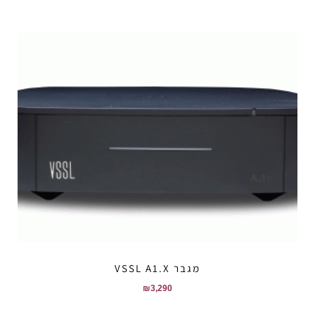
מגבר VSSL A1.X
₪
3,290