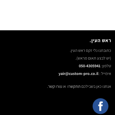
ראש העין.
כתובתנו נלי זקס ראש העין.
(יש לבצע תאום מראש).
טלפון:
050-4305941
אימייל :
yair@custom-pro.co.il
אנחנו כאן בשבילכם
תתקשרו
או
צורו קשר
.