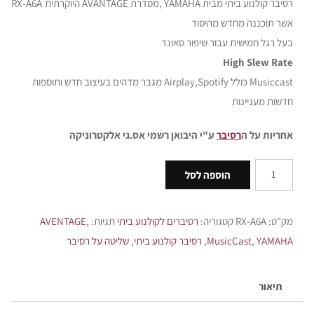
רסיבר קולנוע ביתי מבית YAMAHA ,מסדרת AVANTAGE היוקרתית ׁRX-A6A
אשר תוכננה מחדש מהיסוד
בעל רגל חמישית עבור שיפור סאונד
High Slew Rate
Musiccast כולל Airplay,Spotify מגבר מדהים בעיצוב חדש ותוספות
חדשות מעניינות
אחריות על ה
רסיבר
ע"י היבואן רשמי אס.גי אלקטרוניקה
הוספה לסל
מק"ט:
RX-A6A
קטגוריה:
רסיברים לקולנוע ביתי
תגיות:
,
AVENTAGE
YAMAHA
,
MusicCast
,
רסיבר קולנוע ביתי
,
שליטה על רסיבר
תיאור