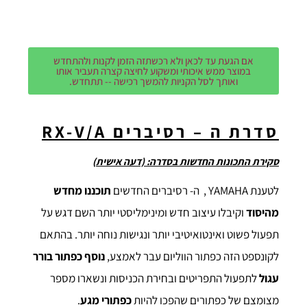
אם הגעת עד לכאן ולא רכשתזה הזמן לקנות ולהתחדש
במוצר ממש איכותי ומשקוע לחיצה קצרה תעביר אותו
ואותך לסל הקניות להמשך רכישה -- תתחדש.
סדרת ה – רסיברים
RX-V/A
סקירת התכונות החדשות בסדרה: (דעה אישית)
לטענת YAMAHA , ה- רסיברים החדשים
תוכננו מחדש
מהיסוד
וקיבלו עיצוב חדש ומינימליסטי יותר השם דגש על
תפעול פשוט ואינטואיטיבי יותר ונגישות נוחה יותר. בהתאם
לקונספט הזה כפתור הווליום עבר לאמצע,
נוסף כפתור בורר
עגול
לתפעול התפריטים ובחירת הכניסות ונשארו מספר
מצומצם של כפתורים שהפכו להיות
כפתורי מגע
.