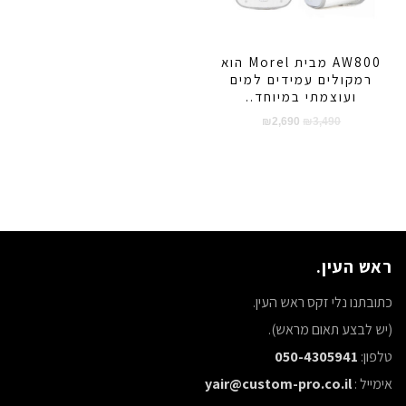
AW800 מבית Morel הוא
רמקולים עמידים למים
ועוצמתי במיוחד..
המחיר
המחיר
₪
2,690
₪
3,490
המקורי
הנוכחי
היה:
הוא:
₪2,690.
₪3,490.
ראש העין.
כתובתנו נלי זקס ראש העין.
(יש לבצע תאום מראש).
טלפון:
050-4305941
אימייל :
yair@custom-pro.co.il