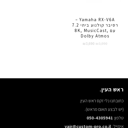
Yamaha RX-V6A –
רסיבר קולנוע ביתי 7.2
עם 8K, MusicCast,
Dolby Atmos
המחיר
המחיר
₪
3,690
₪
3,990
המקורי
הנוכחי
היה:
הוא:
₪3,690.
₪3,990.
ראש העין.
כתובתנו נלי זקס ראש העין.
(יש לבצע תאום מראש).
טלפון:
050-4305941
אימייל :
yair@custom-pro.co.il