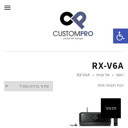
תפרי
פתח סרגל נגישות
RX-V6A
ראשי
»
סל קניות
»
RX-V6A
מציג תוצאה אחת
מבצע!