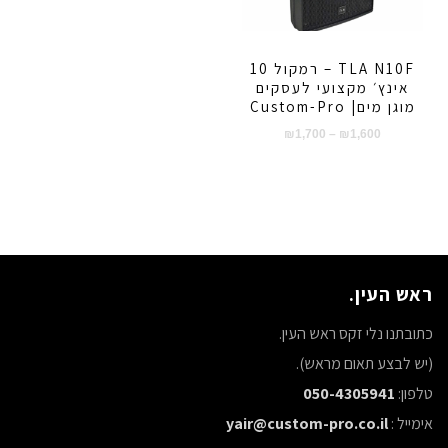
TLA N10F – רמקול 10
אינץ׳ מקצועי לעסקים
מוגן מים| Custom-Pro
טווח
₪
1,700
–
₪
1,600
מחירים:
עד
ראש העין.
כתובתנו נלי זקס ראש העין.
(יש לבצע תאום מראש).
טלפון:
050-4305941
אימייל :
yair@custom-pro.co.il