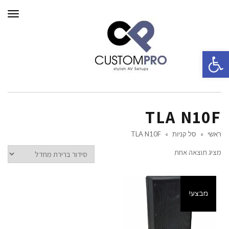
תפרי
פתח סרגל נגישות
TLA N10F
ראשי
»
סל קניות
»
TLA N10F
מציג תוצאה אחת
מבצע!