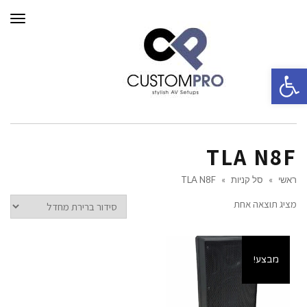
תפרי
פתח סרגל נגישות
TLA N8F
ראשי
»
סל קניות
»
TLA N8F
מציג תוצאה אחת
מבצע!