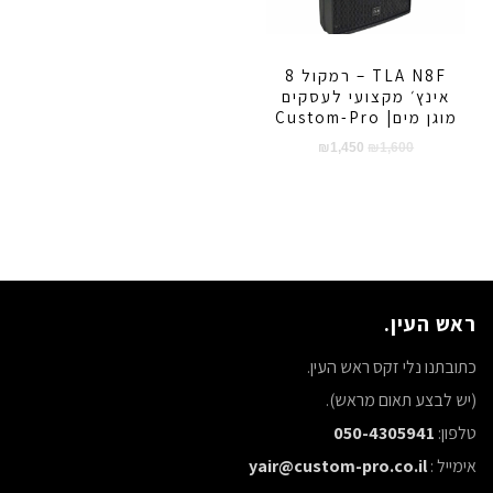
TLA N8F – רמקול 8
אינץ׳ מקצועי לעסקים
מוגן מים| Custom-Pro
המחיר
המחיר
₪
1,450
₪
1,600
המקורי
הנוכחי
היה:
הוא:
₪1,450.
₪1,600.
ראש העין.
כתובתנו נלי זקס ראש העין.
(יש לבצע תאום מראש).
טלפון:
050-4305941
אימייל :
yair@custom-pro.co.il