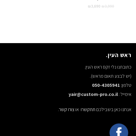
המחיר
המחיר
₪
3,690
₪
3,990
המקורי
הנוכחי
היה:
הוא:
₪3,690.
₪3,990.
ראש העין.
כתובתנו נלי זקס ראש העין.
(יש לבצע תאום מראש).
טלפון:
050-4305941
אימייל :
yair@custom-pro.co.il
אנחנו כאן בשבילכם
תתקשרו
או
צורו קשר
.