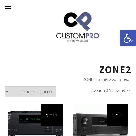
תפרי
פתח סרגל נגישות
ZONE2
ראשי
»
סל קניות
»
ZONE2
מציגים את כל ⁦3⁩ התוצאות
מבצע!
מבצע!