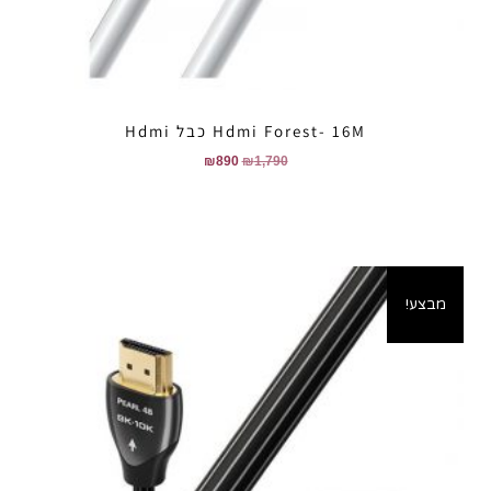
Hdmi Forest- 16M כבל Hdmi
₪
890
₪
1,790
מבצע!