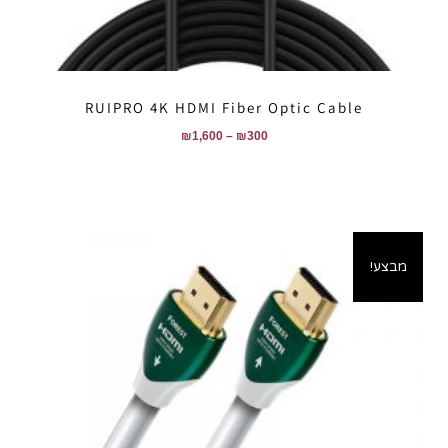
RUIPRO 4K HDMI Fiber Optic Cable
₪
1,600
–
₪
300
מבצע!