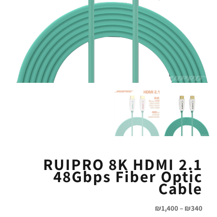
RUIPRO 8K HDMI 2.1
48Gbps Fiber Optic
Cable
₪
1,400
–
₪
340