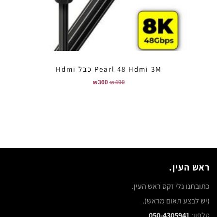
Pearl 48 Hdmi 3M כבל Hdmi
₪
360
₪
400
ראש העין.
כתובתנו נלי זקס ראש העין.
(יש לבצע תאום מראש).
טלפון:
050-4305941