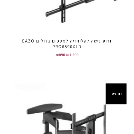
זרוע נישה לטלוויזיה למסכים גדולים EAZO
PRO6890XLD
₪
890
₪
1,390
מבצע!