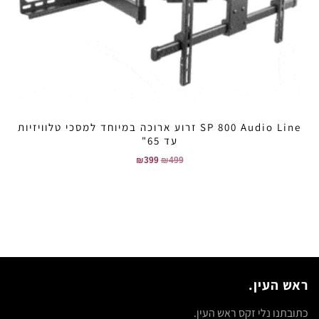
SP 800 Audio Line זרוע ארוכה במיוחד למסכי טלוויזיות
עד 65"
₪
399
₪
499
ראש העין.
כתובתנו נלי זקס ראש העין.