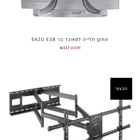
מתקן תלייה לסאונד בר EAZO ESB
₪
117
₪
149
מבצע!