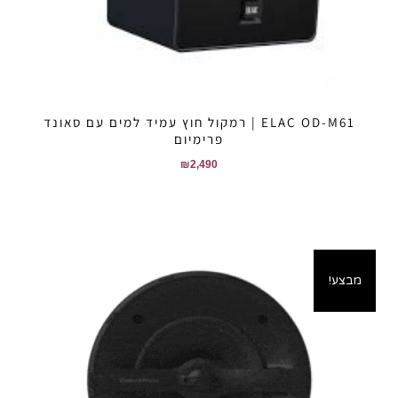
ELAC OD-M61 | רמקול חוץ עמיד למים עם סאונד
פרימיום
₪
2,490
מבצע!