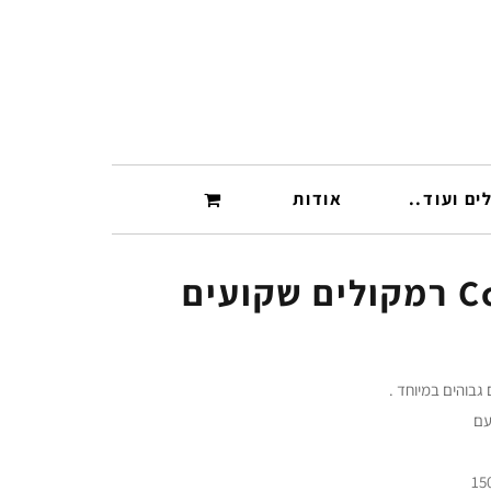
ים ועוד..
אודות
עים