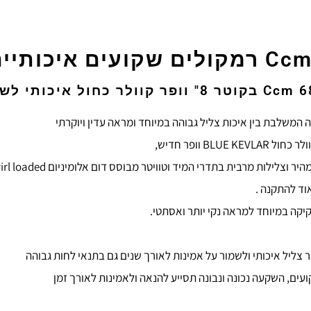
ותיים במיוחד.
יד וטוויטר מבוסס דום אלומיניום Nautilus™ swirl loaded בקוטר 1" ובהספק של 150 וואט RMS
קה במיוחד למראה נקי יותר ואסתטי.
עים, השקעה נכונה ונבונה תסייע להנאה ולאמינות לאורך זמן