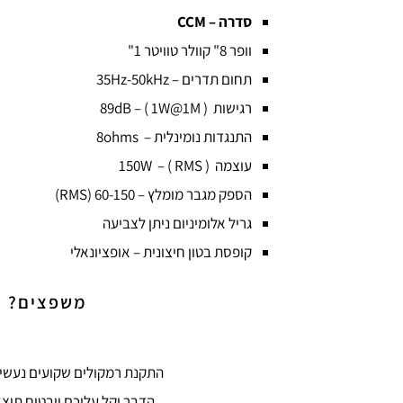
סדרה – CCM
וופר 8" קוולר טוויטר 1"
תחום תדרים – 35Hz-50kHz
רגישות ( 89dB – ( 1W@1M
התנגדות נומינלית – 8ohms
עוצמה ( 150W – ( RMS
הספק מגבר מומלץ – 60-150 (RMS)
גריל אלומיניום ניתן לצביעה
קופסת בטון חיצונית – אופציונאלי
משפצים? בו
התקנת רמקולים שקועים נעשית
הדבר יקל עליכם ויבטיח תוצ