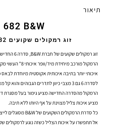
תיאור
Ccm 682 B&W רמקולים שקועים איכ
זוג רמקולים שקועים Ccm 682 בקוטר 8" וופר קוולר כחול איכותי לשמוע את הצליל במדויק.
זוג רמקולים שקועים של חברת B&W, סדרה 6 החדישה המשלבת בין איכות צליל גבוהה במיוחד ומראה עדין ויוקרתי
הרמקול מורכב מיחידת מיד/וופר איכותי 8" העשוי מקוולר כחול BLUE KEVLAR וופר חדיש,
איכותי יותר בתיבה איכותית אקוסטית מיוחדת לבאס מהיר וצלילות מרבית בתדרי המ
לסדרה 6 גם 3 מצבי כיוון לתדרים הגבוהים והוא קל מאוד להתקנה .
הרמקול מהסדרה החדישה מציע גימור בעל מסגרת דקי
מציע איכות צליל מצוינת על אף היותו ללא תיבה.
כל סדרת הרמקולים השקועים של B&W מסוגלים לייצר צליל איכותי ולשמור על אמינות לאורך שנים גם בתנאי לחות גבוהה
אל תתפשרו על איכות הצליל כשזה נוגע לרמקולים שקו