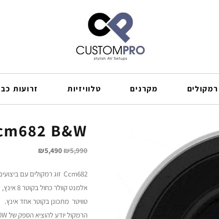
רמקולים
מקרנים
טלוויזיות
זרועות כבל
Ccm682 B&W רמקולים שקו
₪
5,490
₪
5,990
Ccm682 זוג רמקולים עם ביצועים גבוהים במיוחד .
אלמנט קוולר כחול בקוטר 8 אינץ, עם
טוויטר מתכונן בקוטר אחד אינץ.
הרמקול יודע להוציא הספק של 150W