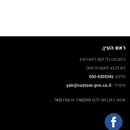
ראש העין.
כתובתנו נלי זקס ראש העין.
(יש לבצע תאום מראש).
טלפון:
050-4305941
אימייל :
yair@custom-pro.co.il
אנחנו כאן בשבילכם
תתקשרו
או
צורו קשר
.