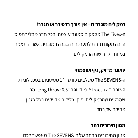
רמקולים מוגברים – אין צורך ברסיבר או מגבר!
ה-The Fives מספקים סאונד עוצמתי בכל חדר מבלי לתפוס
הרבה מקום תודות למערכת ההגברה המובנית אשר הותאמה
במיוחד לדרישות הרמקולים.
סאונד מדויק, נקי ועוצמתי
ה-The SEVENS משלבים טוויטר “1 מטיטניום בטכנולוגיית
השופרים Tractrix® ומיד וופר “6.5 long throw, מה
שמבטיח שהרמקולים יפיקו צלילים מדויקים בכל סגנון
מוזיקה שתבחרו.
מגוון חיבורים רחב
מגוון החיבורים הרחב של ה-The SEVENS מאפשר לכם