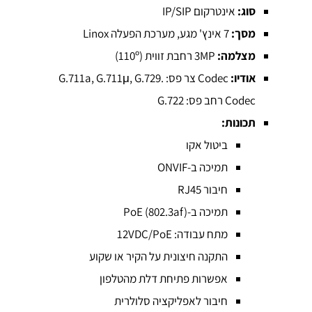
סוג:
אינטרקום IP/SIP
מסך:
7 אינץ' מגע, מערכת הפעלה Linox
מצלמה:
3MP רחבת זווית (110º)
אודיו:
Codec צר פס: G.711a, G.711μ, G.729.
Codec רחב פס: G.722
תכונות:
ביטול אקו
תמיכה ב-ONVIF
חיבור RJ45
תמיכה ב-PoE (802.3af)
מתח עבודה: 12VDC/PoE
התקנה חיצונית על הקיר או שקוע
אפשרות פתיחת דלת מהטלפון
חיבור לאפליקציה סלולרית