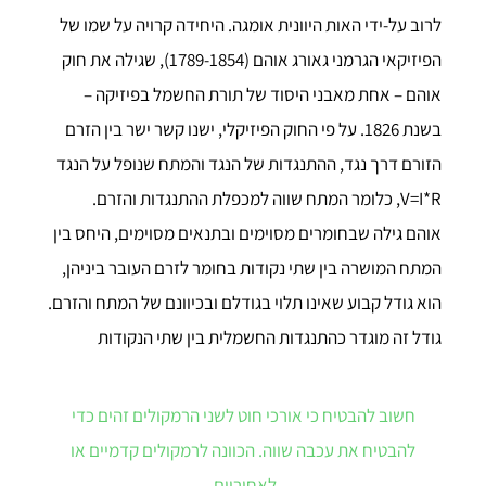
לרוב על-ידי האות היוונית אומגה. היחידה קרויה על שמו של
הפיזיקאי הגרמני גאורג אוהם (1789-1854), שגילה את חוק
אוהם – אחת מאבני היסוד של תורת החשמל בפיזיקה –
בשנת 1826. על פי החוק הפיזיקלי, ישנו קשר ישר בין הזרם
הזורם דרך נגד, ההתנגדות של הנגד והמתח שנופל על הנגד
V=I*R, כלומר המתח שווה למכפלת ההתנגדות והזרם.
אוהם גילה שבחומרים מסוימים ובתנאים מסוימים, היחס בין
המתח המושרה בין שתי נקודות בחומר לזרם העובר ביניהן,
הוא גודל קבוע שאינו תלוי בגודלם ובכיוונם של המתח והזרם.
גודל זה מוגדר כהתנגדות החשמלית בין שתי הנקודות
חשוב להבטיח כי אורכי חוט לשני הרמקולים זהים כדי
להבטיח את עכבה שווה. הכוונה לרמקולים קדמיים או
לאחוריים.