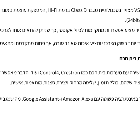
ה-VSSL A.1X מצויד בטכנולוגיית מגבר Class D ברמת 
 מציע אפשרויות מתקדמות לכיול אקוסטי, כך שניתן להתאים אותו לצרכים
ה-VSSL A.1X תומך באינטגרציה ישירה עם מערכות בית ח
ה שלהם, כולל תזמון, שליטה מרחוק ויצירת סצנות מותאמות אישית.
ה-Wiim Amp, מנגד, תומך בעיקר באינטג