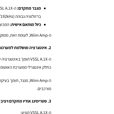
מגבר מתקדם:
ברזולוציה גבוהה (24bit/192kHz).
כיול מותאם אישית:
המכשיר
ה-Wiim Amp, לעומת זאת, ממוקד יותר בשוק הצרכני ומציע איכות סאונד טובה, אך פחות מתקדמת ומתאימה לשימושים מקצועיים.
2. אינטגרציה מושלמת למערכות בית חכם
כחלק אינטגרלי ממערכת האוטומצי
מורכבים.
3. סטרימינג אודיו מתקדם ויציב
ה-VSSL A.1X מציע: