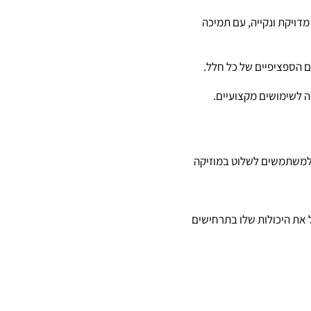
Hi-Fi, המספקת עוצמת סאונד מדויקת ונקייה, עם תמיכה
 הספציפיים של כל חלל.
כם כמו Control4, Crestron ועוד. הדבר מאפשר למשתמשים לשלוט במוזיקה
רציה פשוטה עם Amazon Alexa ו-Google Assistant, מה שמגביל את היכולות שלו בתרחישים