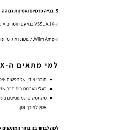
5. בנייה פרמיום ואמינות גבוהה
ה-VSSL A.1X בנוי עם חומרים איכותיים ותשומת לב לפרטים, מה שמבטיח עמידות גבוהה לאורך זמן גם בסביבות תובעניות.
ה-Wiim Amp, לעומת זאת, מיועד יותר לשימוש ביתי ואינו מספק את אותה רמת אמינות ובנייה יוקרתית כמו של A.1X.
למי מתאים ה-VSSL A.1X?
חובבי אודיו שמחפשים איכו
בעלי מערכות בית חכם שזק
משתמשים שמעוניינים בשל
אמין לאורך זמן.
למה לבחור בנו בתור המתקנים 