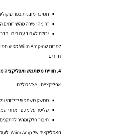
תמיכה מובנית בפרוטוקולים כמו AirPlay 2, Chromecast ו-nect
זרימה ישירה מהשירותים המ
יכולת לעבוד עם ריבוי חדרי
למרות שה-mp
חדרים.
4. חוויית משתמש ואפליקציה מתקדמת
אפליקציית VSSL כוללת:
ממשק משתמש ידידותי ונקי
שליטה על מספר אזורי שמע 
חיבור חלק ומהיר להתקנים ו
האפליקציה של Wiim Amp, לעומת זאת, מיועדת בעיקר לשימוש בסיסי ומציעה חוויית משתמש פחות מקצועית.