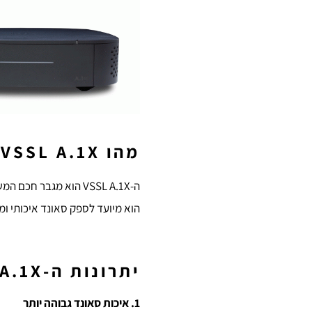
מהו VSSL A.1X?
ה-VSSL A.1X הוא מגבר חכם המשלב יכולות סטרימינג מתקדמות, שליטה מותאמת אישית ותמיכה בריבוי חדרים (multi-room audio).
הוא מיועד לספק סאונד איכותי ומ
יתרונות ה-VSSL A.1X על פני Wiim Amp
1. איכות סאונד גבוהה יותר