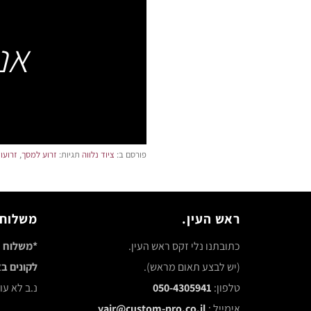
אנ
פורסם ב:
ציוד נלווה
תגיות:
זרוע למסך
,
זרועו
ראש העין.
משלוח 
כתובתנו נלי זקס ראש העין.
*משלוח ח
(יש לבצע תאום מראש).
לקונים באתר 
טלפון:
050-4305941
נ.ב לא ע
אימייל :
yair@custom-pro.co.il