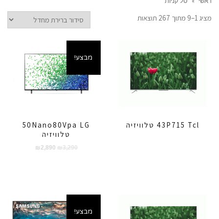
ראשי
»
סל קניות
מציג 1–9 מתוך 267 תוצאות
מבצע!
43P715 Tcl טלוויזיה
50Nano80Vpa LG
טלוויזיה
המחיר
המחיר
₪
2,890
₪
3,290
המקורי
הנוכחי
היה:
הוא:
₪2,890.
₪3,290.
מבצע!