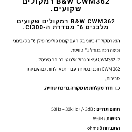
B&W CWM362 רמקולים
שקועים.
B&W CWM362 רמקולים שקועים
מלבנים 6" מסדרת ה-Cl300.
הוא רמקול דו-כיווני בקיר עם קונוס פוליפרופילן 6" בס/בינוני
וכיפה רכה בגודל 1" טוויטר.
ל- CWM362 עיצוב גבול אלגנטי ברוחב מינימלי.
CWM 362 תוכנן במיוחד עבור תנאי לחות גבוהים יותר
סביבות,
כגון
חדר מקלחת או מקורה בריכת שחייה.
תחום תדרים :
50Hz – 30kHz +/- 3dB
רגישות :
89dB
התנגדות
8 ohms