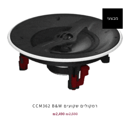
מבצע!
רמקולים שקועים CCM362 B&W
₪
2,490
₪
2,590