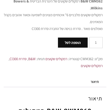
B&W CWM362
רמקולים שקועים של היצרנית הבריטית
Bowers &
Wilkins.
רמקולים שקועים מלבניים 6" איכותיים מצוינים לשמיעה ומאוד אהובים בקהל
המאזינים.
מומלצים מאוד . סדרת כניסה של החברה סדרת Cl300
הוספה לסל
מק"ט:
CWM362
קטגוריה:
רמקולים שקועים
תגיות:
B&W
,
סדרת Cl300
,
רמקולים שקועים
תיאור
תיאור