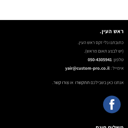
ראש העין.
כתובתנו נלי זקס ראש העין.
(יש לבצע תאום מראש).
טלפון:
050-4305941
אימייל :
yair@custom-pro.co.il
אנחנו כאן בשבילכם
תתקשרו
או
צורו קשר
.
משלוח חינם.