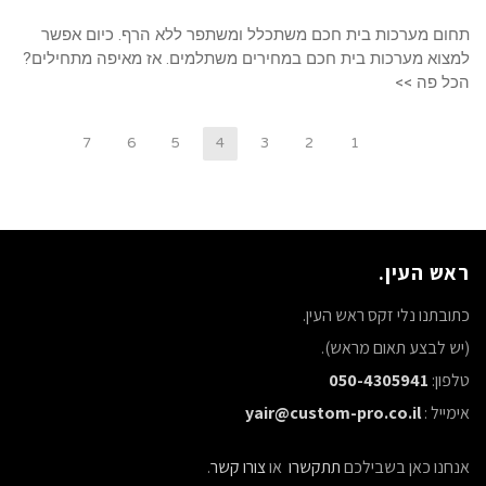
תחום מערכות בית חכם משתכלל ומשתפר ללא הרף. כיום אפשר
למצוא מערכות בית חכם במחירים משתלמים. אז מאיפה מתחילים?
הכל פה >>
7
6
5
4
3
2
1
ראש העין.
כתובתנו נלי זקס ראש העין.
(יש לבצע תאום מראש).
טלפון:
050-4305941
אימייל :
yair@custom-pro.co.il
אנחנו כאן בשבילכם
תתקשרו
או
צורו קשר
.