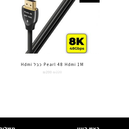
Pearl 48 Hdmi 1M כבל Hdmi
המחיר
המחיר
₪
200
₪
220
המקורי
הנוכחי
היה:
הוא:
₪200.
₪220.
ראש העין.
משלוח 