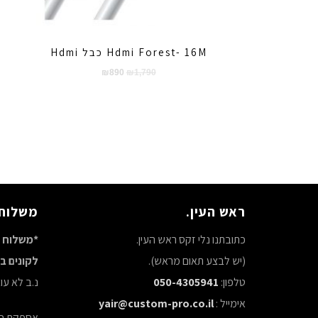
Hdmi Forest- 16M כבל Hdmi
המחיר
המחיר
₪
890
₪
1,790
המקורי
הנוכחי
היה:
הוא:
₪890.
₪1,790.
ראש העין.
משלוח 
כתובתנו נלי זקס ראש העין.
*משלוח ח
(יש לבצע תאום מראש).
לקונים באתר 
טלפון:
050-4305941
נ.ב לא ע
אימייל :
yair@custom-pro.co.il
אספקת סחורה ע