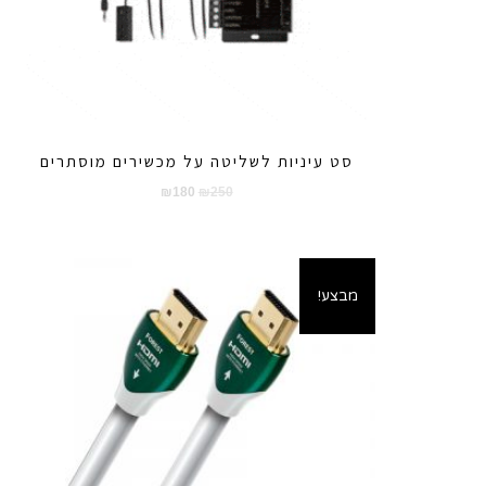
סט עיניות לשליטה על מכשירים מוסתרים
המחיר
המחיר
₪
180
₪
250
המקורי
הנוכחי
היה:
הוא:
₪180.
₪250.
מבצע!