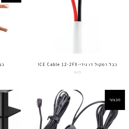
כבל רמקול דו גידי-ICE Cable 12-2FX
כבל
₪
25
מבצע!