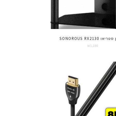
ו SONOROUS RX2130
₪
1,190