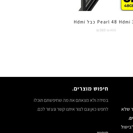
Pearl 48 Hdm כבל Hdmi
המחיר
המחיר
₪
360
₪
400
המקורי
הנוכחי
היה:
הוא:
₪360.
₪400.
חיפוש מוצרים.
במידה ולא מצאתם את מה שחיפשתם תוכלו
צר שלא
לחפש כאן וגם לצור איתנו קשר ונעזור לכם.
ם.
ביטול
חיפוש