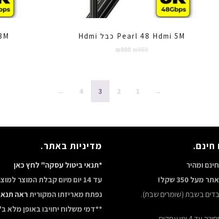
Pearl 48 Hdmi 5M כבל Hdmi
i 3M
המחיר
המחיר
₪
800
₪
850
המקורי
הנוכחי
היה:
הוא:
₪800.
₪850.
←
4
3
2
1
→
חינם.
מדיניות באתר.
ינם ומהיר
*תנאי ביטול עסקה" לחץ כאן
מעל 350 שקל!
עד 14 יום מיום קבלת המוצר למו
ובדים בשבת (שומרים שבת).
נפתח מאריזתו המקורית
ראה תנאי
**דמי משלוח יחויבו באופן מלא ב"
ד 4 ימי עסקים