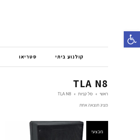
פתח סרגל נגישות
קולנוע ביתי
סטריאו
ר
TLA N8
ראשי
»
סל קניות
»
TLA N8
מציג תוצאה אחת
מבצע!