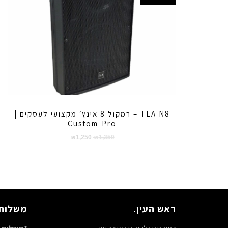
TLA N8 – רמקול 8 אינץ׳ מקצועי לעסקים |
Custom-Pro
המחיר
המחיר
₪
1,250
₪
1,350
המקורי
הנוכחי
היה:
הוא:
₪1,250.
₪1,350.
ראש העין.
משלוח 