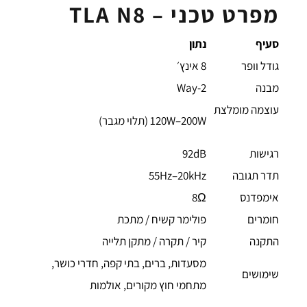
מפרט טכני – TLA N8
סעיף
נתון
גודל וופר
8 אינץ׳
מבנה
2-Way
עוצמה מומלצת
120W–200W (תלוי מגבר)
רגישות
92dB
תדר תגובה
55Hz–20kHz
אימפדנס
8Ω
חומרים
פולימר קשיח / מתכת
התקנה
קיר / תקרה / מתקן תלייה
מסעדות, ברים, בתי קפה, חדרי כושר,
שימושים
מתחמי חוץ מקורים, אולמות