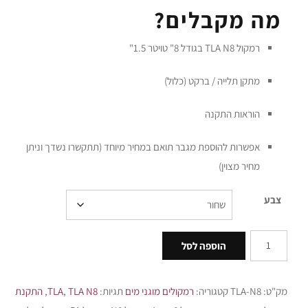
מה מקבלים?
רמקול TLA N8 בגודל 8" טויטר 1.5"
מתקן תלייה / ברקט (כלול)
הוראות התקנה
אפשרות להוספת מגבר תואם במחיר מיוחד (תתקשרו נשדך וניתן
מחיר מצוין)
צבע
הוספה לסל
מק"ט:
TLA-N8
קטגוריה:
רמקולים מוגני מים
תגיות:
TLA N8
,
TLA
,
התקנת