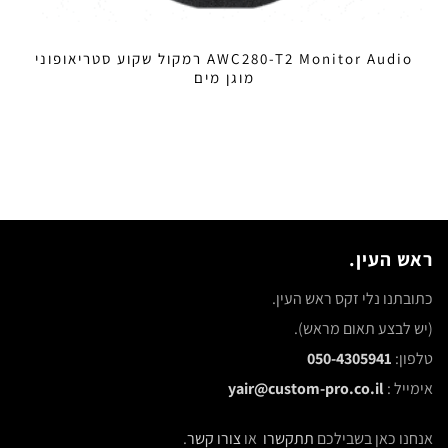
AWC280-T2 Monitor Audio רמקול שקוע סטריאופוני
מוגן מים
ראש העין.
כתובתנו נלי זקס ראש העין.
(יש לבצע תאום מראש).
טלפון:
050-4305941
אימייל :
yair@custom-pro.co.il
אנחנו כאן בשבילכם
תתקשרו
או
צורו קשר
.