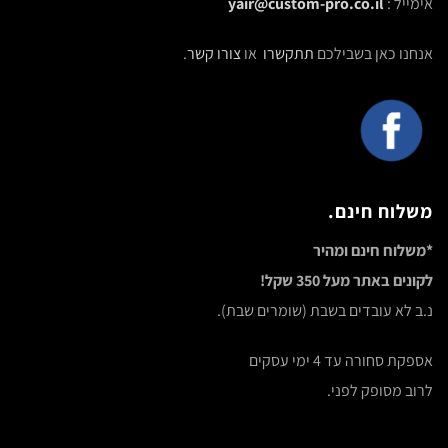
אימייל :
yair@custom-pro.co.il
אנחנו כאן בשבילכם
תתקשרו
או
צורו קשר
.
משלוח חינם.
*משלוח חינם ומהיר
לקונים באתר מעל 350 שקל!
נ.ב לא עובדים בשבת (שומרים שבת).
אספקת סחורה עד 4 ימי עסקים
לרוב מסופק לפני.