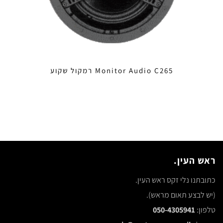
Monitor Audio C265 רמקול שקוע
ראש העין.
כתובתנו נלי זקס ראש העין.
(יש לבצע תאום מראש).
טלפון:
050-4305941