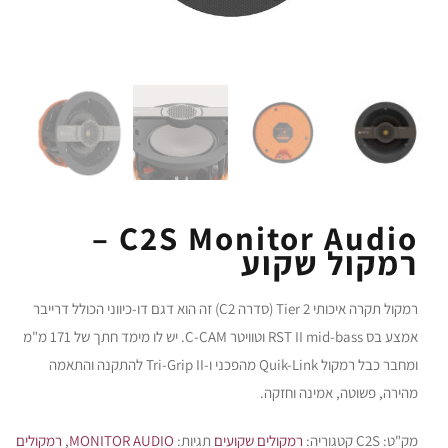
C2S Monitor Audio –
רמקול שקוע
רמקול תקרה איכותי Tier 2 (סדרה C2) זה הוא דגם דו-כיווני הכולל דרייבר
אמצע בס RST II mid-bass וטוויטר C-CAM. יש לו מימד חתך של 171 מ"מ
ומחבר כבל רמקול Quik-Link מהפכני ו-Tri-Grip II להתקנה והתאמה
מהירה, פשוטה, אמינה וחזקה.
מק"ט:
C2S
קטגוריה:
רמקולים שקועים
תגיות:
MONITOR AUDIO
,
רמקולים