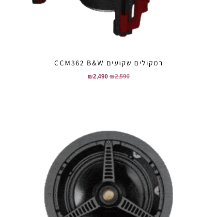
רמקולים שקועים CCM362 B&W
₪
2,490
₪
2,590