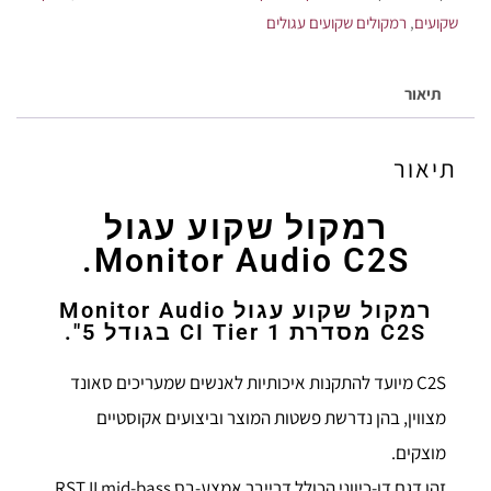
שקועים
,
רמקולים שקועים עגולים
תיאור
תיאור
רמקול שקוע עגול
Monitor Audio C2S.
רמקול שקוע עגול Monitor Audio
C2S מסדרת CI Tier 1 בגודל 5".
C2S מיועד להתקנות איכותיות לאנשים שמעריכים סאונד
מצווין, בהן נדרשת פשטות המוצר וביצועים אקוסטיים
מוצקים.
זהו דגם דו-כיווני הכולל דרייבר אמצע-בס RST II mid-bass