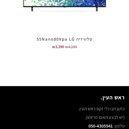
טלוויזיה 55Nano80Vpa LG
₪
3,390
₪
4,190
ראש העין.
כתובתנו נלי זקס ראש העין.
(יש לבצע תאום מראש).
טלפון:
050-4305941