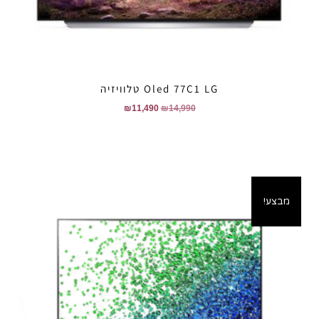
Oled 77C1 LG טלוויזיה
₪
11,490
₪
14,990
מבצע!