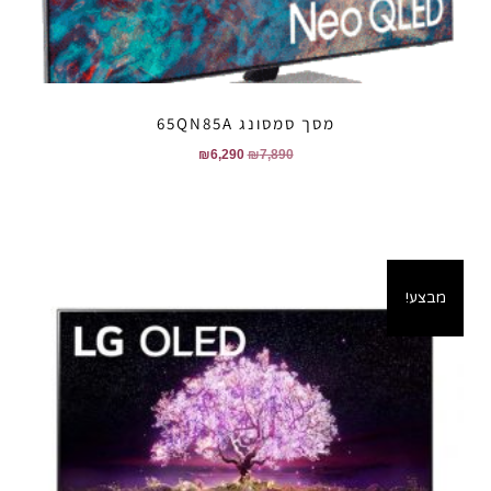
מסך סמסונג 65QN85A
₪
6,290
₪
7,890
מבצע!