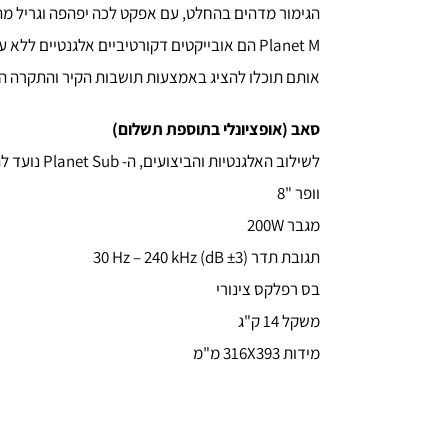
הגימור מדהים בהחלט, עם אפקט לכה יפהפה וגריל מ
Planet M הם אובייקטים דקורטיביים אלגנטיים ללא עוררין,
אותם תוכלו להציג באמצעות תושבות הקיר והתקרה הא
סאב (אופציונלי בתוספת תשלום)
לשילוב האלגנטיות והביצועים, ה- Planet Sub נועד להבטיח אינטגרציה הרמונית עם הרמקולים של אליפסון
וופר "8
מגבר 200W
תגובת תדר (±3 dB) 30 Hz – 240 kHz
בס רפלקס צינורי
משקל 14 ק"ג
מידות 316X393 מ"מ