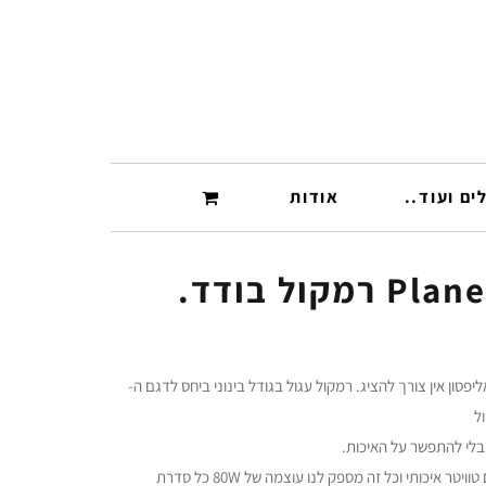
ים ועוד..
אודות
קול בודד.
PL של חברת אליפסון אין צורך להציג. רמקול עגול בגודל בינוני ביחס לדגם ה-
מבלי להתפשר על האיכות.
עשוי מאלמנט מרכזי 4" משולב עם טוויטר איכותי וכל זה מספק לנו עוצמה של 80W כל סדרת