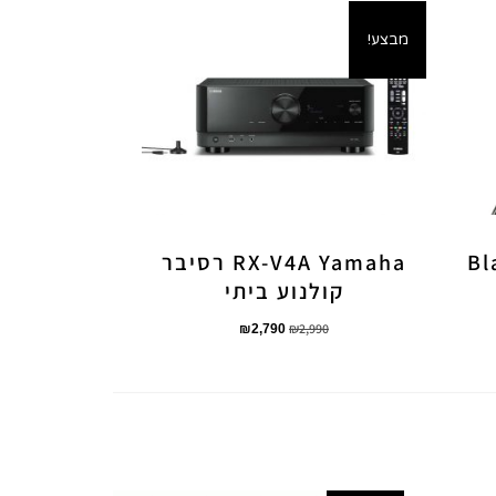
מבצע!
Bl
RX-V4A Yamaha רסיבר
קולנוע ביתי
₪
2,990
₪
2,790