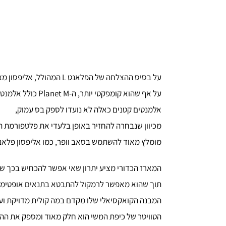
על בסיס ההצלחה של הפלאנט L המהולל, אליפסון מציג גרסה מיניאטורית של המודל הכדורי האייקוני הזה: הפלאנט M.
על אף שהוא קומפקטי יותר, ה-Planet M כולל אלמנט בגודל 10 ס"מ ובהתאם לכך, מארז אטום.
אלמנטים קטנים כאלה לא נועדו לספק בס עמוק,
מכיוון שנבחרה להחזיר באופן בלעדי את פלטפורמת הבס העלי
מומלץ מאוד להשתמש בסאב וופר, כמו אליפסון פלאנ
המארז הכדורי מציע יתרון שאי אפשר להכחיש בכך ש
תוך שהוא מאפשר לרמקול להתבטא בתנאים אופטימל
המבנה הקואקסיאלי שלו מקדם במה קולית מדויקת וע
הטוויטר של כיפת המשי הוא חלק מאוד ומספק את ההד