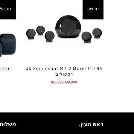
מבצע!
מבצע!
Soundspot MT-2 Morel ULTRA סט
רמקולים
₪
6,690
₪
9,990
ראש העין.
משלוח 