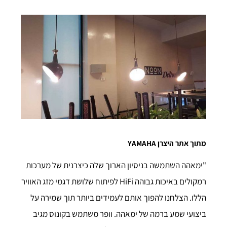
מתוך אתר היצרן YAMAHA
"ימאהה השתמשה בניסיון הארוך שלה כיצרנית של מערכות
רמקולים באיכות גבוהה HiFi לפיתוח שלושת דגמי מזג האוויר
הללו. הצלחנו להפוך אותם לעמידים ביותר תוך שמירה על
ביצועי שמע ברמה של ימאהה. וופר משתמש בקונוס מגיב
מאוד וטוויטר כיפה רך מקורר נוזלים, שניהם מעובדים
במיוחד לעמידות במים. המבנה הפנימי תוכנן בקפידה ליישור
זמן אופטימלי בין שתי היחידות, ומספק דימות קול תקינה.
מוליך גל ומבלט קדמי מבטיחים מאפייני פיזור קול טובים.