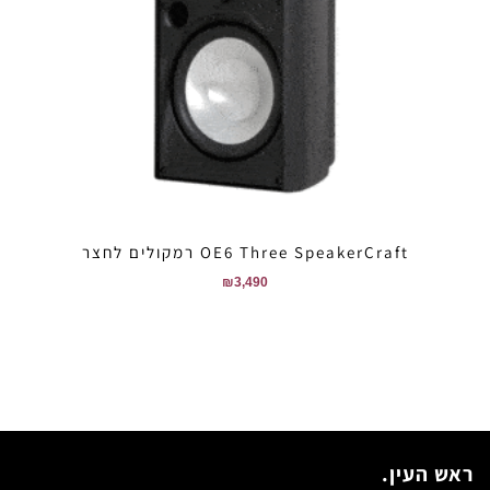
OE6 Three SpeakerCraft רמקולים לחצר
₪
3,490
ראש העין.
כתובתנו נלי זקס ראש העין.
(יש לבצע תאום מראש).
טלפון:
050-4305941
אימייל :
yair@custom-pro.co.il