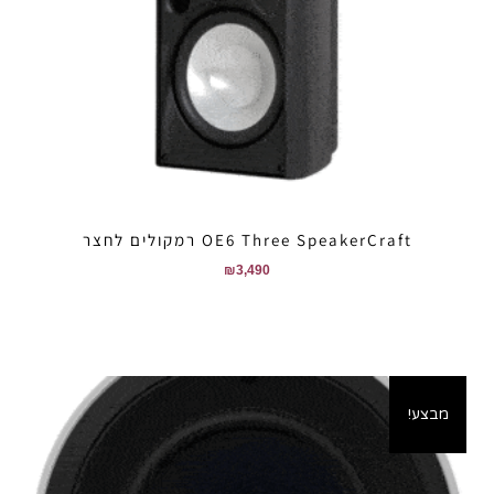
OE6 Three SpeakerCraft רמקולים לחצר
₪
3,490
מבצע!