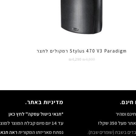
Stylus 470 V3 Paradigm רמקולים לחצר
המחיר
המחיר
₪
4,290
₪
4,990
המקורי
הנוכחי
היה:
הוא:
₪4,290.
₪4,990.
חינם.
מדיניות באתר.
ינם ומהיר
*תנאי ביטול עסקה" לחץ כאן
מעל 350 שקל!
עד 14 יום מיום קבלת המוצר למו
ובדים בשבת (שומרים שבת).
נפתח מאריזתו המקורית
ראה תנאי