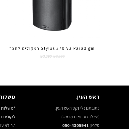
Stylus 370 V3 Paradigm רמקולים לחצר
המחיר
המחיר
₪
3,390
₪
3,590
המקורי
הנוכחי
היה:
הוא:
₪3,390.
₪3,590.
ראש העין.
משלוח 
כתובתנו נלי זקס ראש העין.
*משלוח ח
(יש לבצע תאום מראש).
לקונים באתר 
טלפון:
050-4305941
נ.ב לא ע