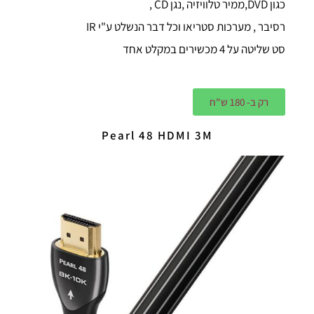
כגון DVD,ממיר טלוויזיה ,נגן CD ,
רסיבר , מערכות סטריאו וכל דבר הנשלט ע"י IR
סט שליטה על 4 מכשירים במקלט אחד
רק ב- 180 ש"ח
Pearl 48 HDMI 3M