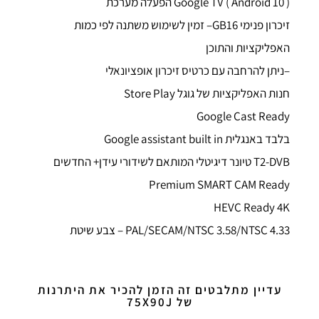
Google TV ( Android 10 ) הפעלה מערכת
זיכרון פנימי GB16– זמין לשימוש משתנה לפי כמות
האפליקציות והתוכן
–ניתן להרחבה עם כרטיס זיכרון אופציונאלי
חנות האפליקציות של גוגל Store Play
Google Cast Ready
בלבד באנגלית Google assistant built in
T2-DVB טיונר דיגיטלי המותאם לשידורי עידן+ החדשים
Premium SMART CAM Ready
HEVC Ready 4K
PAL/SECAM/NTSC 3.58/NTSC 4.33 – צבע שיטת
עדיין מתלבטים זה הזמן להכיר את היתרנות
של 75X90J​