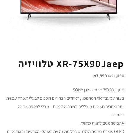
XR-75X90Jaep טלוויזיה
₪
7,990
₪
11,490
מסך 75X90J מבית היצרן SONY
בעזרת מעבד XR המהפכני, האזורים הבהירים הופכים לבעלי תאורה טבעית
יותר ואזורים חשוכים מוצללים בצורה אותנטית – מבלי לפספס את כל
התמונה
אתם מוזמנים להנות מחווית
OLED עוצרת נשימה ולהרגיש בכל תמונה את העומק, הטבעיות והאותנטיות