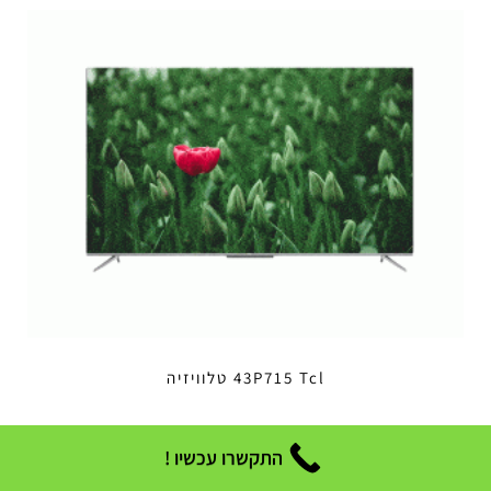
43P715 Tcl טלוויזיה
התקשרו עכשיו !