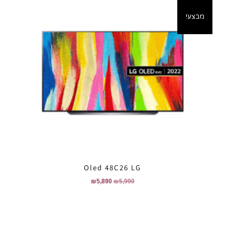
מבצע!
Oled 48C26 LG
₪
5,890
₪
5,990