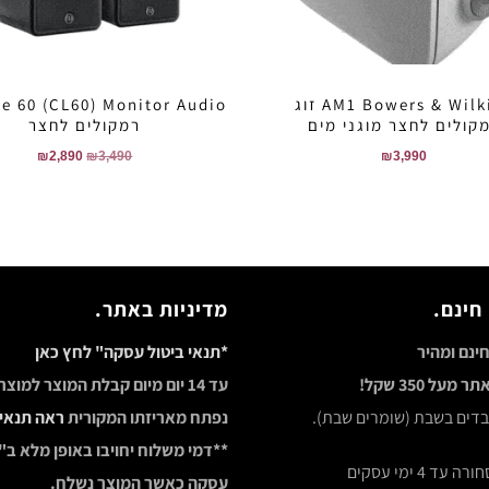
AM1 Bowers & Wilkins זוג
e 60 (CL60) Monitor Audio
קולים לחצר מוגני מים
רמקולים לחצר
₪
2,890
₪
3,490
₪
3,990
חינם.
מדיניות באתר.
ינם ומהיר
*תנאי ביטול עסקה" לחץ כאן
מעל 350 שקל!
עד 14 יום מיום קבלת המוצר למוצ
ובדים בשבת (שומרים שבת).
נפתח מאריזתו המקורית
ראה תנאי
**דמי משלוח יחויבו באופן מלא ב"
ד 4 ימי עסקים
עסקה כאשר המוצר נשלח.