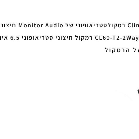
חיצוניי 6.5 אינץ'
ני סטריאופוני 6.5 אינץ' שמתאים לך!
ל הרמקול