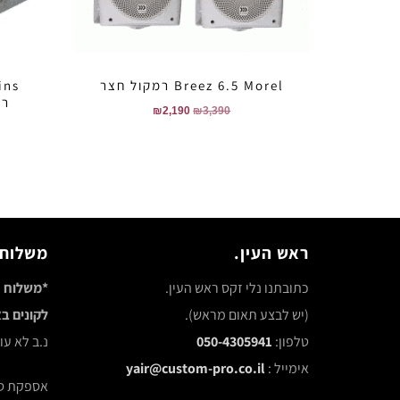
Breez 6.5 Morel רמקול חצר
רמ
₪
2,190
₪
3,390
ראש העין.
משלוח 
כתובתנו נלי זקס ראש העין.
*משלוח ח
(יש לבצע תאום מראש).
לקונים באתר 
טלפון:
050-4305941
נ.ב לא ע
אימייל :
yair@custom-pro.co.il
אספקת סחורה ע