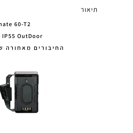
תיאור
Climate 60-T2 רמקולסטריאופוני של Monitor Audio 
CL60-T2-2Way IP55 OutDoor רמקול חיצו
החיבורים מאחורה ש